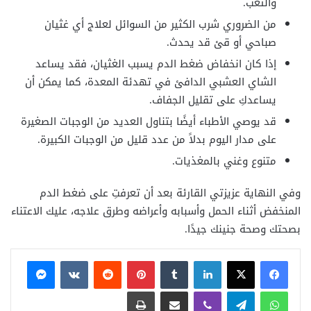
والتعب.
من الضروري شرب الكثير من السوائل لعلاج أي غثيان
صباحي أو قئ قد يحدث.
إذا كان انخفاض ضغط الدم يسبب الغثيان، فقد يساعد
الشاي العشبي الدافئ في تهدئة المعدة، كما يمكن أن
يساعدكِ على تقليل الجفاف.
قد يوصي الأطباء أيضًا بتناول العديد من الوجبات الصغيرة
على مدار اليوم بدلاً من عدد قليل من الوجبات الكبيرة.
متنوع وغني بالمغذيات.
وفي النهاية عزيزتي القارئة بعد أن تعرفتِ على ضغط الدم
المنخفض أثناء الحمل وأسبابه وأعراضه وطرق علاجه، عليك الاعتناء
بصحتك وصحة جنينك جيدًا.
فيسبوك
X
لينكدإن
بينتيريست
ماسنجر
واتساب
تيلقرام
ڤايبر
مشاركة عبر البريد
طباعة