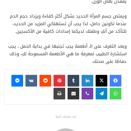
يفقدن بعض الوزن.
ويمتص جسم المرأة الحديد بشكل أكثر كفاءة ويزداد حجم الدم
عندما تكونين حامل، لذا يجب أن تستهلكي المزيد من الحديد،
للتأكد من أنكِ وطفلك لديكما إمدادات كافية من الأكسجين.
وبعد التعرف على الـ أطعمة يجب تجنبها في بداية الحمل ، يجب
استشارة الطبيب لمعرفة ما هي الأطعمة المسموحة لكِ، وذلك
حفاظا على صحتك.
فيسبوك
X
لينكدإن
بينتيريست
ماسنجر
واتساب
تيلقرام
ڤايبر
مشاركة عبر البريد
طباعة
قد يعجبك أيضا