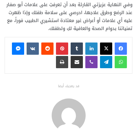
وفي النهاية عزيزتي القارئة بعد أن تعرفتِ على علامات أبو صفار
عند الرضع وطرق علاجها، احرصي على سلامة طفلك وإذا ظهرت
عليه أي علامات أو أعراض غير معتادة استشيري الطبيب فوراً، مع
تمنياتنا بدوام الصحة والعافية لكِ ولطفلك.
فيسبوك
X
لينكدإن
بينتيريست
ماسنجر
واتساب
تيلقرام
ڤايبر
مشاركة عبر البريد
طباعة
قد يعجبك أيضا