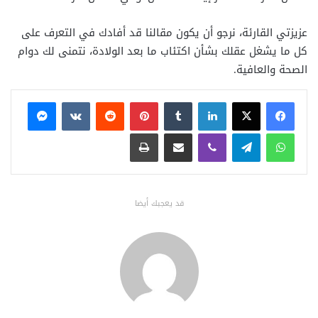
عزيزتي القارئة، نرجو أن يكون مقالنا قد أفادك في التعرف على
كل ما يشغل عقلك بشأن اكتئاب ما بعد الولادة، نتمنى لك دوام
الصحة والعافية.
فيسبوك
X
لينكدإن
بينتيريست
ماسنجر
واتساب
تيلقرام
ڤايبر
مشاركة عبر البريد
طباعة
قد يعجبك أيضا