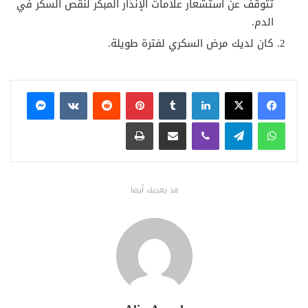
تتوقف عن استشعار علامات الإنذار المبكر لنقص السكر في
الدم.
كان لديك مرض السكري لفترة طويلة.
فيسبوك
X
لينكدإن
بينتيريست
ماسنجر
واتساب
تيلقرام
ڤايبر
مشاركة عبر البريد
طباعة
قد يعجبك أيضا