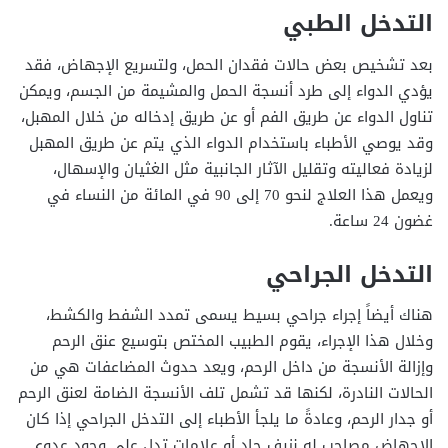
التدخل الطبي
بعد تشخيص بعض حالات فقدان الحمل، ولتسريع الإجهاض، فقد
يؤدي الدواء إلى طرد أنسجة الحمل والمشيمة من الجسم، ويمكن
تناول الدواء عن طريق الفم أو عن طريق إدخاله من خلال المهبل،
وقد يوصي الأطباء باستخدام الدواء الذي يتم عن طريق المهبل
لزيادة فعاليته وتقليل الآثار الجانبية مثل الغثيان والإسهال،
ويعمل هذا العلاج لنحو 70 إلى 90 في المائة من النساء في
غضون 24 ساعة.
التدخل الجراحي
هناك أيضاً إجراء جراحي بسيط يسمى تمدد الشفط والكشط،
وخلال هذا الإجراء، يقوم الطبيب المختص بتوسيع عنق الرحم
وإزالة الأنسجة من داخل الرحم، ويعد حدوث المضاعفات هي من
الحالات النادرة، لكنها قد تشمل تلف الأنسجة الضامة لعنق الرحم
أو جدار الرحم، وعادةً ما يلجأ الأطباء إلى التدخل الجراحي إذا كان
الإجهاض مصاحب له نزيف حاد أو علامات تدل على وجود عدوى