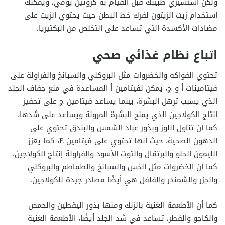
ولكن استشيري طبيبك قبل القيام به كروتين يومي، ويمكنك
استخدام زيت الزيتون لفرك خط البطن حيث يحتوي الزيت على
مضادات الأكسدة التي تساعد على التخلص من البكتيريا.
اتباع نظام غذائي صحي
تحتوي الفواكه والخضروات مثل البروكلي والسبانخ والفراولة على
فيتامينات أ و ج، يمكن لفيتامين أ المساعدة في منع جفاف الجلد
الذي يسبب ترهل البشرة، بينما يساعد فيتامين ج على تحفيز
إنتاج الكولاجين الذي يمنح البشرة المرونة ويساعد على شدها،
كما أن تناول اللوز وبذور عباد الشمس والبندق تحتوي على
الدهون الصحية، حيث أنها تحتوي على فيتامين E، كما يعزز
الليمون الحلو والبرتقال والتوت الأسود والفراولة إنتاج الكولاجين،
كما أن الخضروات مثل الخس والسبانخ والطماطم والبروكلي
والجزر والشمندر والفلفل هي أيضًا مصادر جيدة للكولاجين.
كما أن الأطعمة الغنية بالزنك ومنها بذور اليقطين والحمص
والكاجو والفطر، تساعد في شد الجلد أيضًا، الأطعمة الغنية