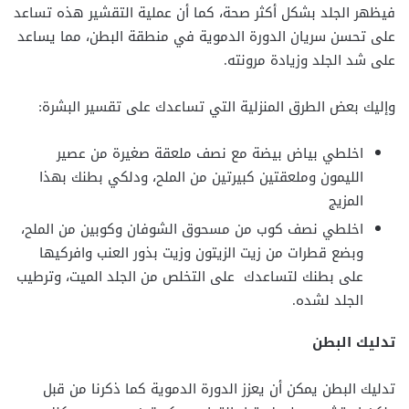
فيظهر الجلد بشكل أكثر صحة، كما أن عملية التقشير هذه تساعد
على تحسن سريان الدورة الدموية في منطقة البطن، مما يساعد
على شد الجلد وزيادة مرونته.
وإليك بعض الطرق المنزلية التي تساعدك على تقسير البشرة:
اخلطي بياض بيضة مع نصف ملعقة صغيرة من عصير
الليمون وملعقتين كبيرتين من الملح، ودلكي بطنك بهذا
المزيج
اخلطي نصف كوب من مسحوق الشوفان وكوبين من الملح،
وبضع قطرات من زيت الزيتون وزيت بذور العنب وافركيها
على بطنك لتساعدك على التخلص من الجلد الميت، وترطيب
الجلد لشده.
تدليك البطن
تدليك البطن يمكن أن يعزز الدورة الدموية كما ذكرنا من قبل