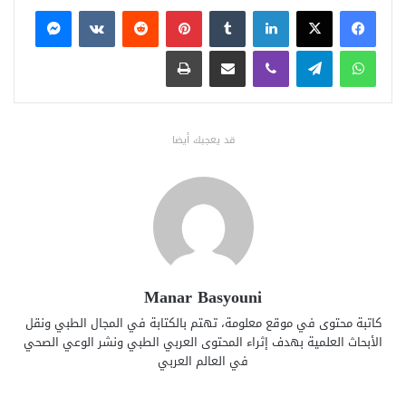
فيسبوك
X
لينكدإن
بينتيريست
ماسنجر
واتساب
تيلقرام
ڤايبر
مشاركة عبر البريد
طباعة
قد يعجبك أيضا
Manar Basyouni
كاتبة محتوى في موقع معلومة، تهتم بالكتابة في المجال الطبي ونقل
الأبحاث العلمية بهدف إثراء المحتوى العربي الطبي ونشر الوعي الصحي
في العالم العربي