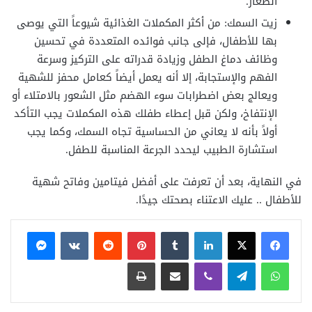
الصغار.
زيت السمك: من أكثر المكملات الغذائية شيوعاً التي يوصى
بها للأطفال، فإلى جانب فوائده المتعددة في تحسين
وظائف دماغ الطفل وزيادة قدراته على التركيز وسرعة
الفهم والإستجابة، إلا أنه يعمل أيضاً كعامل محفز للشهية
ويعالج بعض اضطرابات سوء الهضم مثل الشعور بالامتلاء أو
الإنتفاخ، ولكن قبل إعطاء طفلك هذه المكملات يجب التأكد
أولاً بأنه لا يعاني من الحساسية تجاه السمك، وكما يجب
استشارة الطبيب ليحدد الجرعة المناسبة للطفل.
في النهاية، بعد أن تعرفت على أفضل فيتامين وفاتح شهية
للأطفال .. عليك الاعتناء بصحتك جيدًا.
فيسبوك
X
لينكدإن
بينتيريست
ماسنجر
واتساب
تيلقرام
ڤايبر
مشاركة عبر البريد
طباعة