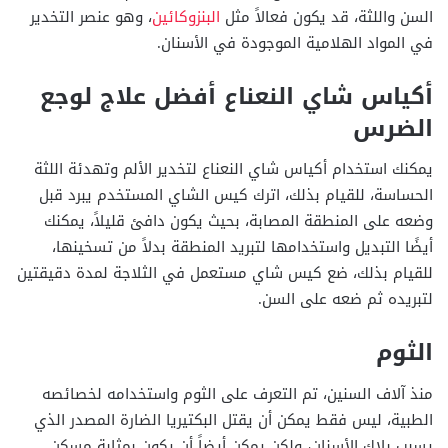
السن واللثة، قد يكون فعالاً مثل
البنزوكائين
، وهو عنصر التخدير
في المواد الهلامية الموجودة في الأسنان.
أكياس شاي النعناع أفضل علاج لوجع
الضرس
يمكنك استخدام أكياس شاي النعناع لتخدير الألم وتهدئة اللثة
الحساسة، للقيام بذلك، اترك كيس الشاي المستخدم يبرد قبل
وضعه على المنطقة المصابة، بحيث يكون دافئ قليلاً، يمكنك
أيضًا التبديل واستخدامها لتبريد المنطقة بدلاً من تسخينها،
للقيام بذلك، ضع كيس شاي مستعمل في الثلاجة لمدة دقيقتين
لتبريده ثم ضعه على السن.
الثوم
منذ آلاف السنين، تم التعرف على الثوم واستخدامه لخصائصه
الطبية، ليس فقط يمكن أن يقتل البكتيريا الضارة المصدر الذي
يسبب بلاك الأسنان، ولكن يمكن أيضاً أن يكون بمثابة مسكن