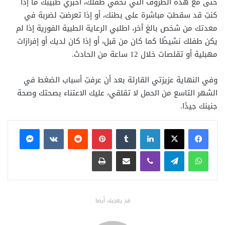
حتى مع هذه الظروف التي تحمي طفلك، أخبري طبيبك ما إذا
كنتِ قد سقطتِ مباشرة على بطنك، أو إذا تعرضتِ لضربة في
معدتك من شخص بالغ آخر، اطلبي الرعاية الطبية الفورية إذا لم
يكن طفلك نشيطًا كما كان من قبل، أو إذا كان لديك أو إفرازات
مهبلية أو تقلصات خلال 12 ساعة من الحادث.
وفي النهاية عزيزتي القارئة بعد أن عرفتِ أسباب الضغط في
الشهر التاسع من الحمل لا تقلقي، عليك الاعتناء بصحتك وصحة
جنينك جيدًا.
فيسبوك
X
لينكدإن
بينتيريست
ماسنجر
واتساب
تيلقرام
ڤايبر
مشاركة عبر البريد
طباعة
قد يعجبك أيضا