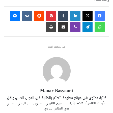
فيسبوك
X
لينكدإن
بينتيريست
ماسنجر
واتساب
تيلقرام
ڤايبر
مشاركة عبر البريد
طباعة
قد يعجبك أيضا
Manar Basyouni
كاتبة محتوى في موقع معلومة، تهتم بالكتابة في المجال الطبي ونقل
الأبحاث العلمية بهدف إثراء المحتوى العربي الطبي ونشر الوعي الصحي
في العالم العربي