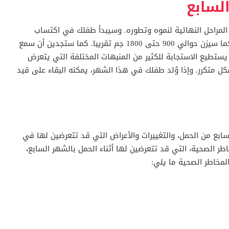
لسابع
المراحل النهائية لنموه وتطوره. وسيبدأ طفلك في اكتساب
المزيد من الدهون. وسيصل طول طفلك حوالي 36 سم، كما سيزن حوالي 900 حتى 1800 جم تقريبا. كما ستجدين أن سمع
تطيع الاستجابة للكثير من المنبهات المختلفة التي يتعرض
ل متكرر. وإذا وُلد طفلك في هذا الشهر، يمكنه البقاء على قيد
سابع من الحمل، والتغييرات والأعراض التي قد تتعرضين لها في
ر الصحية، التي قد تتعرضين لها أثناء الحمل بالشهر السابع،
لمخاطر الصحية ما يلي: