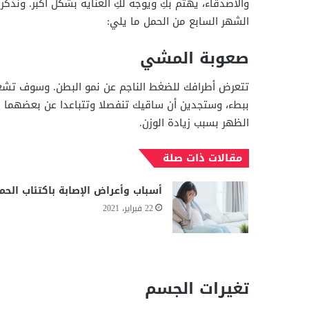
والأصدقاء، يهتم بكِ ويوجه لكِ العناية بشكل أكبر. ونذكر
الشهر السابع من الحمل ما يلي:
صعوبة المشي
تتعرض أطرافك للضغط الناجم عن نمو البطن. وسوف تشعري
ببطء، وستجدين أن ساقيك تنفصلا وتتباعدا عن بعضهما ب
الظهر بسبب زيادة الوزن.
مقالات ذات صلة
أسباب وأعراض الإصابة باكتئاب الحم
22 فبراير، 2021
تغيرات الجسم