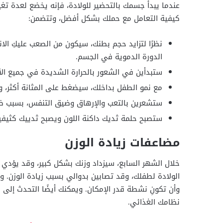
عندما يبدأ جسمك بالتحضير للولادة، فإنه يخضع لعدة تغي
كيفية التعامل مع حملك بشكل أفضل، وتتضمن:
نظرًا لتزايد حجم بطنك، سيكون من الصعب عليكِ الان
الدورة الدموية في الجسم.
ستبدأين في الشعور بالحرارة الشديدة في جميع الأح
مع نمو الطفل بداخلك، سيضغط على المثانة أكثر، و
ستشعرين بالتعب والإرهاق وضيق التنفس، بسبب ضغط
ستصبح حلمة ثديك داكنة اللون ويصبح ثدييك كثيفين
مضاعفات زيادة الوزن
خلال الشهر السابع، سيزداد وزنك بشكل كبير، وقد يؤدي ه
الولادة لطفلك، وقد تصابين بدوالي بسبب زيادة الوزن. 
وأن تكونِ نشطة قدر الإمكان. ويمكنك أيضًا التحدث إلى
نظامك الغذائي.