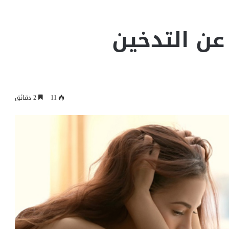
 عن التدخين
11
2 دقائق