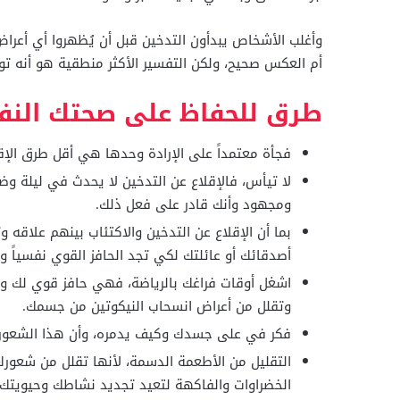
وأغلب الأشخاص يبدأون التدخين قبل أن يُظهروا أي أعراض 
أم العكس صحيح، ولكن التفسير الأكثر منطقية هو أنه توج
طرق للحفاظ على صحتك النف
فجأة معتمداً على الإرادة وحدها هي أقل طرق الإقل
لا تيأس، فالإقلاع عن التدخين لا يحدث في ليلة وضح
ومجهود وأنك قادر على فعل ذلك.
بما أن الإقلاع عن التدخين والاكتئاب بينهم علاقه
أصدقائك أو عائلتك لكي تجد الحافز القوي نفسياً ومع
اشغل أوقات فراغك بالرياضة، فهي حافز قوي لك 
وتقلل من أعراض انسحاب النيكوتين من جسمك.
فكر في على جسدك وكيف يدمره، وأن هذا الشعور ا
التقليل من الأطعمة الدسمة، لأنها تقلل من شعورك
الخضراوات والفاكهة لتعيد تجديد نشاطك وحيويتك.