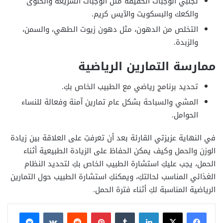
تجنبي الوجبات الخفيفة مثل الوجبات السريعة والحلوى
والكعك والبسكويت والآيس كريم.
التخلص من الدهون، مثل دهون زيوت الطهي، والسمن،
والزبدة.
ممارسة التمارين الرياضية
تحديد برنامج رياضي مع الطبيب الخاص بكِ.
المشي والسباحة بشكل عام تمارين آمنة وفعالة للنساء
الحوامل.
في النهاية عزيزتي القارئة بعد أن تعرفتِ على العلاقة بين زيادة
الوزن والحمل وكيف يمكن الحفاظ على الزيادة الطبيعية أثناء
الحمل، يجب عليكِ استشارة الطبيب الخاص بكِ لتحديد النظام
الغذائي المناسب لحالتكِ، ويمكنكِ استشارة الطبيب حول التمارين
الرياضية المناسبة لكِ أثناء فترة الحمل.
فيسبوك
X
لينكدإن
بينتيريست
ماسنجر