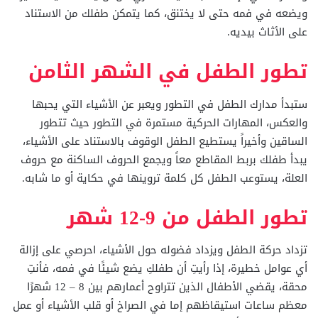
ويضعه في فمه حتى لا يختنق، كما يتمكن طفلك من الاستناد
على الأثاث بيديه.
تطور الطفل في الشهر الثامن
ستبدأ مدارك الطفل في التطور ويعبر عن الأشياء التي يحبها
والعكس، المهارات الحركية مستمرة في التطور حيث تتطور
الساقين وأخيراً يستطيع الطفل الوقوف بالاستناد على الأشياء،
يبدأ طفلك بربط المقاطع معاً ويجمع الحروف الساكنة مع حروف
العلة، يستوعب الطفل كل كلمة تروينها في حكاية أو ما شابه.
تطور الطفل من 9-12 شهر
تزداد حركة الطفل ويزداد فضوله حول الأشياء، احرصي على إزالة
أي عوامل خطيرة، إذا رأيتِ أن طفلكِ يضع شيئًا في فمه، فأنتِ
محقة، يقضي الأطفال الذين تتراوح أعمارهم بين 8 – 12 شهرًا
معظم ساعات استيقاظهم إما في الصراخ أو قلب الأشياء أو عمل