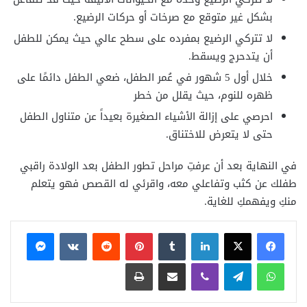
بشكل غير متوقع مع صرخات أو حركات الرضيع.
لا تتركي الرضيع بمفرده على سطح عالي حيث يمكن للطفل
أن يتدحرج ويسقط.
خلال أول 5 شهور في عُمر الطفل، ضعي الطفل دائمًا على
ظهره للنوم، حيث يقلل من خطر
احرصي على إزالة الأشياء الصغيرة بعيداً عن متناول الطفل
حتى لا يتعرض للاختناق.
في النهاية بعد أن عرفتِ مراحل تطور الطفل بعد الولادة راقبي
طفلك عن كثب وتفاعلي معه، واقرئي له القصص فهو يتعلم
منكِ ويفهمكِ للغاية.
فيسبوك
X
لينكدإن
بينتيريست
ماسنجر
واتساب
تيلقرام
ڤايبر
مشاركة عبر البريد
طباعة