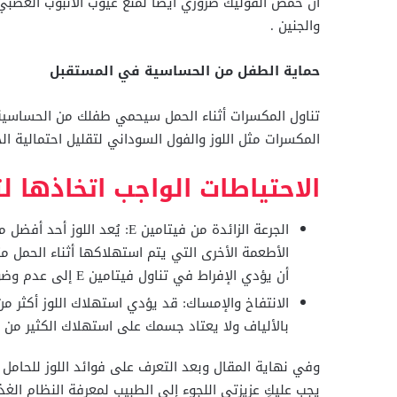
أن حمض الفوليك ضروري أيضًا لمنع عيوب الأنبوب العصبي
والجنين .
حماية الطفل من الحساسية في المستقبل
تناول المكسرات أثناء الحمل سيحمي طفلك من الحساسية
المكسرات مثل اللوز والفول السوداني لتقليل احتمالية ا
الاحتياطات الواجب اتخاذها لت
أن يؤدي الإفراط في تناول فيتامين E إلى عدم وضوح الرؤية والصداع والإسهال.
الانتفاخ والإمساك: قد يؤدي استهلاك اللوز أكثر من
بالألياف ولا يعتاد جسمك على استهلاك الكثير من ا
وفي نهاية المقال وبعد التعرف على فوائد اللوز للحامل وا
يجب عليكِ عزيزتي اللجوء إلى الطبيب لمعرفة النظام الغذ