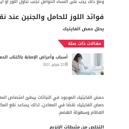
ومع ذلك يجب على النساء الحوامل تجنب تناول اللوز أو أ
فوائد اللوز للحامل والجنين عند ن
يحلل حمض الفايتيك
مقالات ذات صلة
أسباب وأعراض الإصابة باكتئاب الحم
22 فبراير، 2021
حمض الفايتيك الموجود في النباتات يبطئ امتصاص المعا
حمض الفايتيك نقصًا في المعادن، لذلك يساعد نقع المك
العظام وسهولة الهضم.
التخلص من مثبطات الإنزيم