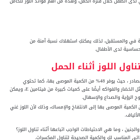
 لدى الطفل خلال فترة الحمل، وهذه من أهم فوائد اللوز للحامل
 في والمستقبل، لذلك يمكنكِ استهلاك نسبة آمنة من
لحساسية لدى الأطفال.
ناول اللوز أثناء الحمل
الجرعة الزائدة من فيتامين E: يُعد اللوز أحد أفضل مصادر ، حيث يوفر 48% من الكمية الموصى بها، كما تحتوي
الأطعمة الأخرى التي يتم استهلاكها أثناء الحمل مثل الخضار والفواكه أيضًا على كميات كبيرة من فيتامين E، ويمكن
 الكمية الموصى بها إلى الانتفاخ والإمساك، وذلك لأن اللوز غني
لألياف.
لجنين ، وما هي الاحتياطات الواجب اتباعها أثناء تناول اللوز؟
ائي المناسب لكِ والكمية الصحيحة لتناول المكسرات.