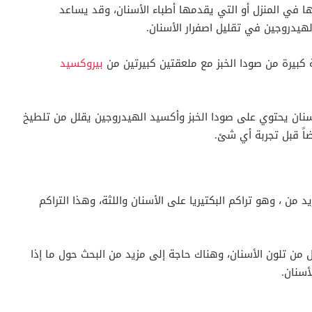
ا في المنزل أو التي يقدمها أطباء الأسنان، وقد يساعد
يدروجين في تقليل اصفرار الأسنان.
بيرة من صودا الخبز مع ملعقتين كبيرتين من
بيروكسيد
20 أن استخدام معجون أسنان يحتوي على صودا الخبز وأكسيد الهيدروجين يقلل من تلطيخ
اً قبل تجربة أي شئ.
جريت عام 2007 أن نقص فيتامين (c) قد يزيد من ، وهو تراكم البكتيريا على الأسنان واللثة، وهذا التراكم
ك أن الإبقاء على تناول فيتامين C قد يقلل من تلون الأسنان، وهناك حاجة إلى مزيد من البحث حول ما إذا