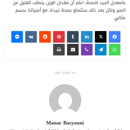
بالمعدل الجيد للصحة، اعلم أن فقدان الوزن يتطلب القليل من
الصبر ولكن بعد ذلك ستتمتع بصحة جيدة، مع أمنياتنا بجسم
مثالي.
فيسبوك
X
لينكدإن
بينتيريست
ماسنجر
واتساب
تيلقرام
ڤايبر
مشاركة عبر البريد
طباعة
قد يعجبك أيضا
Manar Basyouni