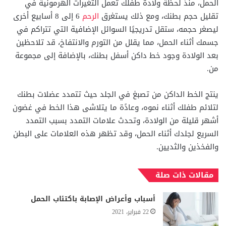
الحمل، منذ لحظة ولادة طفلك تعمل التغيرات الهرمونية في
تقليل حجم بطنك، ومع ذلك يستغرق
الرحم
6 إلى 8 أسابيع أخرى
ليصغر حجمه، ستقل تدريجيًا السوائل الإضافية التي تتراكم في
جسمك أثناء الحمل، مما يقلل من التورم والانتفاخ، قد تلاحظين
بعد الولادة وجود خط داكن أسفل بطنك، بالإضافة إلى مجموعة
من.
ينتج الخط الداكن من تصبغ في الجلد حيث تتمدد عضلات بطنك
لتلائم طفلك أثناء نموه، وعادًة ما يتلاشى هذا الخط في غضون
أشهر قليلة من الولادة، وتحدث علامات التمدد بسبب التمدد
السريع لجلدك أثناء الحمل، وقد تظهر هذه العلامات على البطن
والفخذين والثديين.
مقالات ذات صلة
أسباب وأعراض الإصابة باكتئاب الحمل
22 فبراير، 2021