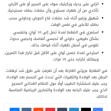
انزلي على يديك وركبتيك سواء على السرير أو على الأرض،
تأكدي من أن ظهرك مستوي وأن عضلات بطنك مسترخية.
شهيق وزفير أثناء شد عضلات قاع الحوض، وحاولي سحب
بطنكِ للأعلى في نفس الوقت.
استمري في الضغط لمدة تصل إلى 10 ثوانٍ، وتنفسي
بشكل طبيعي، حاولي ألا تحبسي أنفاسك وتجنبي حدوث
تقوس في أسفل ظهرك أثناء قيامك بذلك.
استرخي لمدة خمس ثوانٍ على الأقل قبل تكرار هذا التمرين،
ويمكنكِ تكراره حتى 10 مرات.
في النهاية عزيزتي القارئة بعد أن تعرفتِ على طرق شد ترهلات
البطن بعد الولادة والتغيرات التي تحدث في الجسم بعد الولادة،
يجب عليكِ استشارة الطبيب أولًا حول النظام الغذائي الصحيح
الذي يجب عليكِ اتباعه بعد الولادة والتمارين الرياضية المناسبة
لحالتكِ.
فيسبوك
X
لينكدإن
بينتيريست
ماسنجر