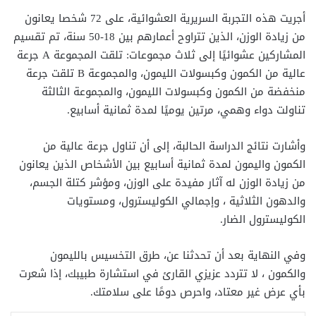
أجريت هذه التجربة السريرية العشوائية، على 72 شخصا يعانون
من زيادة الوزن، الذين تتراوح أعمارهم بين 18-50 سنة، تم تقسيم
المشاركين عشوائيًا إلى ثلاث مجموعات: تلقت المجموعة A جرعة
عالية من الكمون وكبسولات الليمون، والمجموعة B تلقت جرعة
منخفضة من الكمون وكبسولات الليمون، والمجموعة الثالثة
تناولت دواء وهمي، مرتين يوميًا لمدة ثمانية أسابيع.
وأشارت نتائج الدراسة الحالبة، إلى أن تناول جرعة عالية من
الكمون واليمون لمدة ثمانية أسابيع بين الأشخاص الذين يعانون
من زيادة الوزن له آثار مفيدة على الوزن، ومؤشر كتلة الجسم،
والدهون الثلاثية ، وإجمالي الكوليسترول، ومستويات
الكوليسترول الضار.
وفي النهاية بعد أن تحدثنا عن، طرق التخسيس بالليمون
والكمون ، لا تتردد عزيزي القارئ في استشارة طبيبك، إذا شعرت
بأي عرض غير معتاد، واحرص دومًا على سلامتك.