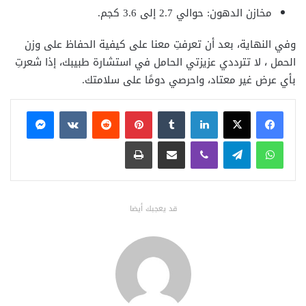
مخازن الدهون: حوالي 2.7 إلى 3.6 كجم.
وفي النهاية، بعد أن تعرفتِ معنا على كيفية الحفاظ على وزن
الحمل ، لا تترددي عزيزتي الحامل في استشارة طبيبك، إذا شعرتِ
بأي عرض غير معتاد، واحرصي دومًا على سلامتك.
فيسبوك
X
لينكدإن
بينتيريست
ماسنجر
واتساب
تيلقرام
ڤايبر
مشاركة عبر البريد
طباعة
قد يعجبك أيضا