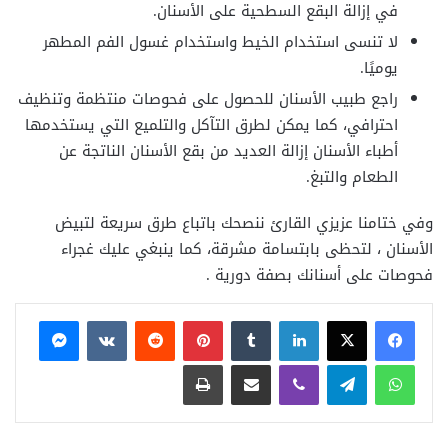
في إزالة البقع السطحية على الأسنان.
لا تنسى استخدام الخيط واستخدام غسول الفم المطهر
يوميًا.
راجع طبيب الأسنان للحصول على فحوصات منتظمة وتنظيف
احترافي، كما يمكن لطرق التآكل والتلميع التي يستخدمها
أطباء الأسنان إزالة العديد من بقع الأسنان الناتجة عن
الطعام والتبغ.
وفي ختامنا عزيزي القارئ ننصحك باتباع طرق سريعة لتبيض
الأسنان ، لتحظى بابتسامة مشرقة، كما ينبغي عليك غجراء
فحوصات على أسنانك بصفة دورية .
فيسبوك
X
لينكدإن
بينتيريست
ماسنجر
واتساب
تيلقرام
ڤايبر
مشاركة عبر البريد
طباعة