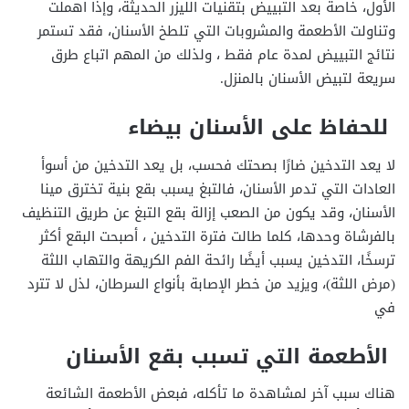
الأول، خاصة بعد التبييض بتقنيات الليزر الحديثة، وإذا اهملت
وتناولت الأطعمة والمشروبات التي تلطخ الأسنان، فقد تستمر
نتائج التبييض لمدة عام فقط ، ولذلك من المهم اتباع طرق
سريعة لتبيض الأسنان بالمنزل.
للحفاظ على الأسنان بيضاء
لا يعد التدخين ضارًا بصحتك فحسب، بل يعد التدخين من أسوأ
العادات التي تدمر الأسنان، فالتبغ يسبب بقع بنية تخترق مينا
الأسنان، وقد يكون من الصعب إزالة بقع التبغ عن طريق التنظيف
بالفرشاة وحدها، كلما طالت فترة التدخين ، أصبحت البقع أكثر
ترسخًا، التدخين يسبب أيضًا رائحة الفم الكريهة والتهاب اللثة
(مرض اللثة)، ويزيد من خطر الإصابة بأنواع السرطان، لذل لا تترد
في
الأطعمة التي تسبب بقع الأسنان
هناك سبب آخر لمشاهدة ما تأكله، فبعض الأطعمة الشائعة