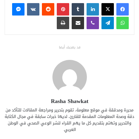
فيسبوك
X
لينكدإن
بينتيريست
ماسنجر
واتساب
تيلقرام
ڤايبر
مشاركة عبر البريد
طباعة
قد يعجبك أيضا
Rasha Shawkat
محررة ومدققة في موقع معلومة، تقوم بتحرير ومراجعة المقالات للتأكد من
دقة وصحة المعلومات المقدمة للقارئ، لديها خبرات سابقة في مجال الكتابة
والتحرير وتهتم بتقديم كل ما يهم القراء لنشر الوعي الصحي في الوطن
العربي.