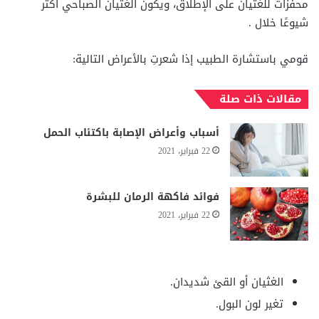
محفزات للغثيان على الإطلاق، ويكون الغثيان الصباحي أكثر
شيوعًا خلال .
قومي باستشارة الطبيب إذا شعرتِ بالأعراض التالية:
مقالات ذات صلة
أسباب وأعراض الإصابة باكتئاب الحمل
22 فبراير، 2021
فوائد فاكهة الرمان للبشرة
22 فبراير، 2021
الغثيان أو القئ شديدان.
تغير لون البول.