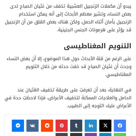
يبدو أن مكملات الزنجبيل العشبية تخفف من غثيان الصباح لدى
بعض النساء، وتشير معظم الأبحاث إلى أنه يمكن استخدام
الزنجبيل بأمان أثناء الحمل، ولكن هناك بعض القلق من أن الزنجبيل
قد يؤثر على هرمونات الجنس الجنينية.
التنويم المغناطيسى
على الرغم من قلة الأبحاث حول هذا الموضوع، إلا أن بعض النساء
وجدت أن غثيان الصباح قد خفت حدته من خلال التنويم
المغناطيسي.
في النهاية، بعد أن تعرفتِ على طريقة تخفيف الغثيان عند
الحامل والعلاجات الممكنة لتخفيف الأعراض، فإذا لاحظتِ حدة في
الأعراض عليك التوجه إلى الطبيب.
فيسبوك
X
لينكدإن
بينتيريست
ماسنجر
واتساب
تيلقرام
ڤايبر
مشاركة عبر البريد
طباعة