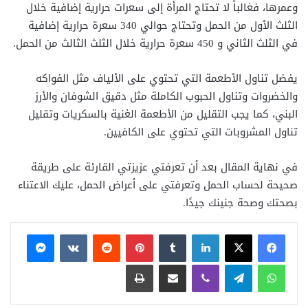
وعمرها، فغالباً لا تحتاج المرأة إلى سعرات حرارية إضافية خلال
الثلث الأول من الحمل وتحتاج حوالي 340 سعرة حرارية إضافية
في الثلث الثاني و 450 سعرة حرارية خلال الثلث الثالث من الحمل.
يفضل تناول الأطعمة التي تحتوي على الألياف مثل الفواكه
والخضروات وتناول الحبوب الكاملة مثل دقيق الشوفان والأرز
البني، كما يجب التقليل من الأطعمة الغنية بالسكريات وتقليل
تناول المشروبات التي تحتوي على الكافيين.
في نهاية المقال بعد أن تعرفتي عزيزتي القارئة على طريقة
صحيحة لحساب الحمل وتعرفتي على أعراض الحمل، عليك الاعتناء
بصحتك وصحة جنينك جيدًا.
فيسبوك
X
لينكدإن
بينتيريست
ماسنجر
واتساب
تيلقرام
ڤايبر
مشاركة عبر البريد
طباعة