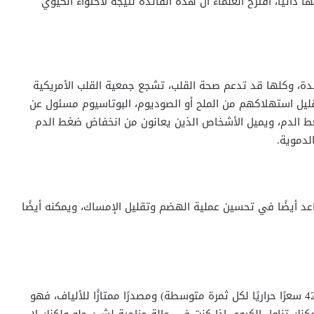
ها ذاتيًا، اقترح العلماء أن هذه الفائدة نتيجة لاحتواء الكيوي
دة، وكلها قد تدعم صحة القلب، تشجع جمعية القلب الأمريكية
ليل استهلاكهم من الملح أو الصوديوم، البوتاسيوم مسئول عن
غط الدم، ويميل الأشخاص الذين يعانون من انخفاض ضغط الدم
لدموية.
ساعد أيضًا في تحسين عملية الهضم وتقليل الإمساك، ويمكنه أيضًا
لأن الكيوي منخفض نسبيًا في السعرات الحرارية (حوالي 42 سعرًا حراريًا لكل ثمرة متوسطة) ومصدرًا ممتازًا للألياف، فهو