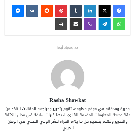
فيسبوك
X
لينكدإن
بينتيريست
ماسنجر
واتساب
تيلقرام
ڤايبر
مشاركة عبر البريد
طباعة
قد يعجبك أيضا
Rasha Shawkat
محررة ومدققة في موقع معلومة، تقوم بتحرير ومراجعة المقالات للتأكد من
دقة وصحة المعلومات المقدمة للقارئ، لديها خبرات سابقة في مجال الكتابة
والتحرير وتهتم بتقديم كل ما يهم القراء لنشر الوعي الصحي في الوطن
العربي.