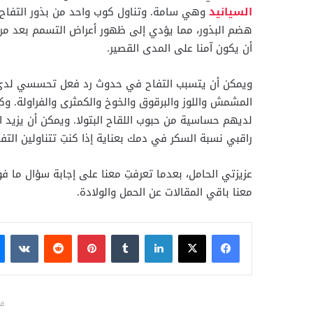
السيانيد
وهي سامة. وتناول كوب واحد من بذور التفاح، 
هضم البذور، مما يؤدي إلى ظهور أعراض التسمم بعد مرور
أن يكون آمنا على المدى القصير.
ويمكن أن يتسبب التفاح في حدوث رد فعل تحسسي لدى ا
المشمش واللوز والبرقوق والخوخ والكمثرى والفراولة. 
لديهم حساسية من حبوب اللقاح البتولا. ويمكن أن يزيد 
راقبي نسبة السكر في دمك بعناية إذا كنتِ تتناولين التف
عزيزتي الحامل، بعدما تعرفتِ معنا على إجابة سؤال ما فوا
معنا باقي المقالات عن الحمل والولادة.
فيسبوك
X
لينكدإن
بينتيريست
قد