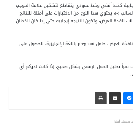
 إيجابية كخط أفقي وخط عمودي يتقاطع لتشكيل علامة الموجب
لب (-)، يحتوي هذا النوع من الاختبارات على أمثلة للنتائج
انب نافذة العرض، وتكون النتيجة إيجابية حتى إذا كان الخطان
بينما تظهر نتائج الاختبار الرقمي كـ كلمة أو كلمتين في نافذة العرض، حامل pregnant باللغة الإنجليزية، للحصول على
يف تقرأ تحليل الحمل الرقمي بشكل صحيح، إذا كانت لديكم أي
.
ماسنجر
مشاركة عبر البريد
طباعة
 يعجبك أيضا