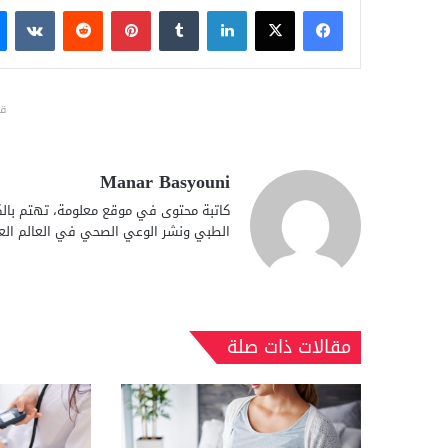
فيسبوك
X
لينكدإن
بينتيريست
قد
Manar Basyouni
كاتبة محتوى في موقع معلومة، تهتم بالكت
الطبي ونشر الوعي الصحي في العالم الع
مقالات ذات صلة