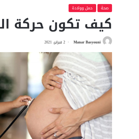
صحة
حمل وولادة
كيف تكون حركة ال
Manar Basyouni
2 فبراير، 2021