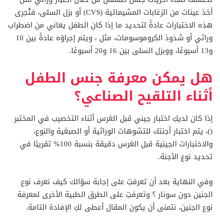
أخذ عينات من الزغابات المشيمائية (CVS) أو بزل السلى، فتُجرى
هذه الاختبارات عادةً لتحديد ما إذا كان الطفل يعاني من اضطراب
وراثي أو شذوذ الكروموسومات، مثل ، ويتم إجراؤه عادةً بين 10
و13 أسبوعًا، ووبزل السلى بين 16 و20 أسبوعًا.
هل يمكن معرفة جنس الطفل
أثناء التلقيح الصناعي؟
إذا كان لديكِ اختبار جيني قبل الغرس أثناء التخصيب في المختبر
()، يتم اختبار أجنتك للتشوهات الوراثية أو الصبغية والنوع،
والاختبارات الجينية قبل الغرس دقيقة بنسبة 100% تقريبًا في
تحديد نوع الأجنة.
وفي النهاية بعد أن تعرفتِ على إجابة سؤالك كيف نعرف نوع
الجنين دون سونار ؟ وتعرفتِ على الطرق الطبية الأخرى لمعرفة
نوع الجنين، نتمنى أن يكون المقال أعطى لكِ الإفادة التامة.