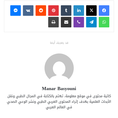
فيسبوك
X
لينكدإن
بينتيريست
ماسنجر
واتساب
تيلقرام
ڤايبر
مشاركة عبر البريد
طباعة
قد يعجبك أيضا
Manar Basyouni
كاتبة محتوى في موقع معلومة، تهتم بالكتابة في المجال الطبي ونقل
الأبحاث العلمية بهدف إثراء المحتوى العربي الطبي ونشر الوعي الصحي
في العالم العربي