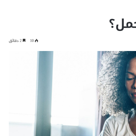
مل؟
10
2 دقائق