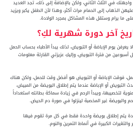
واجهتك في الثلث الثاني، ولكن بالإضافة إلى ذلك، تجد العديد
يهن الذهاب إلى الحمام مرات أكثر، وهذا لأن الطفل يكبر ويزيد
لى ما يرام وستقل هذه المشاكل بمجرد الولادة.
ريخ آخر دورة شهرية لكِ؟
يعرفن يوم الإباضة أو التبويض، لذلك يبدأ الأطباء بحساب الحمل
 أسبوعين من فترة التبويض، وإليكِ عزيزتي القارئة معلومات
حمل، فوقت الإباضة أو التبويض هو أفضل وقت للحمل، ولكن هناك
 التبويض أو الإباضة عندما يتم إطلاق البويضة من المبيض،
نوية لتخصيبها، ويبدأ الرحم في زيادة سماكة بطانته استعداداً
رحم والبويضة غير المخصبة لينزلوا في صورة دم الحيض.
درة المبيض، وعادة يتم إطلاق بويضة واحدة فقط في كل مرة تقوم فيها
والتغيرات الكبيرة في أنماط التمرين والنوم.