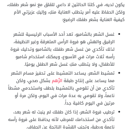
يكون لديه، في كلتا الحالتين لا داعي للقلق مع نمو شعر طفلك،
ولكن الحفاظ عليه أمر يتطلب العناية منكِ، وإليكِ عزيزتي الأم
كيفية العناية بشعر طفلك الرضيع:
غسل الشعر بالشامبو، تعد أحد الأسباب الرئيسية للشعر
الرقيق والهش هو فروة الرأس المتعرقة وغير النظيفة،
لذلك تأكدي من غسل شعر طفلك بالشامبو وتدليك فروة
رأسه ثلاث مرات في الأسبوع، ويمكنك استخدام شامبو
للأطفال، ولا يتطلب منكِ غسل شعر الطفل يوميًا.
تمشيط الشعر، يساعد التمشيط على تحفيز مسام الشعر
مما يساعد على إنتاج طبقة
الزُهم
بشكل صحي، ولكن
تأكدي من أن تقومي بالتمشيط بلطف واستخدمي مشطاً
ناعماً، ولا تقومي به عدة مرات في اليوم، ولكن مرة أو
مرتين في اليوم كافية جداً.
ترطيب فروة الشعر، إذا كان طفلك لم ينبت له شعر بعد،
تأكدي من استخدامك للمرطب لأنه يحافظ على فروة رأسه
ناعمة ورطبة، وتجنب القشرة الناتجة عن الجفاف.