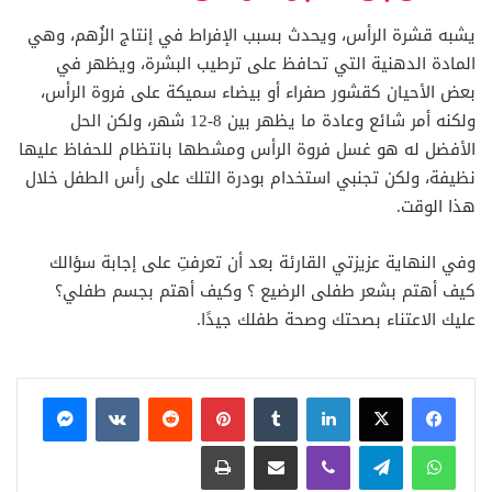
يشبه قشرة الرأس، ويحدث بسبب الإفراط في إنتاج الزُهم، وهي
المادة الدهنية التي تحافظ على ترطيب البشرة، ويظهر في
بعض الأحيان كقشور صفراء أو بيضاء سميكة على فروة الرأس،
ولكنه أمر شائع وعادة ما يظهر بين 8-12 شهر، ولكن الحل
الأفضل له هو غسل فروة الرأس ومشطها بانتظام للحفاظ عليها
نظيفة، ولكن تجنبي استخدام بودرة التلك على رأس الطفل خلال
هذا الوقت.
وفي النهاية عزيزتي القارئة بعد أن تعرفتِ على إجابة سؤالك
كيف أهتم بشعر طفلى الرضيع ؟ وكيف أهتم بجسم طفلي؟
عليك الاعتناء بصحتك وصحة طفلك جيدًا.
فيسبوك
X
لينكدإن
بينتيريست
ماسنجر
واتساب
تيلقرام
ڤايبر
مشاركة عبر البريد
طباعة