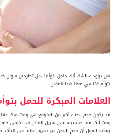
هل يراودكِ الشك أنكِ حامل بتوأم؟ هل تطرحين سؤال كي
بتوأم فتابعي معنا هذا المقال.
العلامات المبكرة للحمل بتوأم
قد يكون حجم بطنك أكبر من المتوقع في وقت مبكر دلالة 
وقت أبكر مما حسبتيه، على سبيل المثال قد تكوني حامل با
يمكننا القول أن حجم البطن غير دقيق تماماً في التأكد م