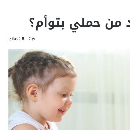
 من حملي بتوأم؟
7
2 دقائق