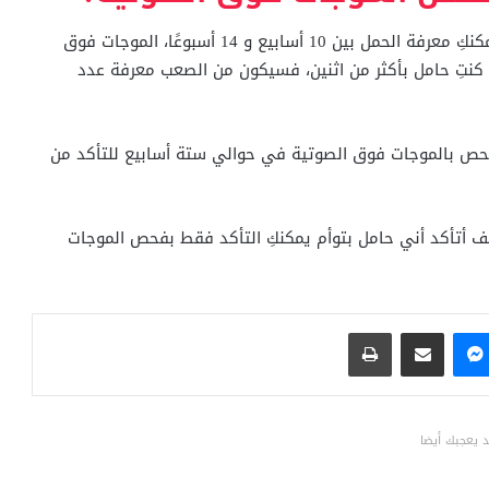
يُعتبر هو الطريقة الوحيدة للتأكد من أنكِ حامل بتوأم ويمكنكِ معرفة الحمل بين 10 أسابيع و 14 أسبوعًا، الموجات فوق
كنتِ حامل بأكثر من اثنين، فسيكون من الصعب معرفة عدد
اء فحص بالموجات فوق الصوتية في حوالي ستة أسابيع للتأكد من
يف أتأكد أني حامل بتوأم يمكنكِ التأكد فقط بفحص الموجات
ماسنجر
مشاركة عبر البريد
طباعة
 يعجبك أيضا