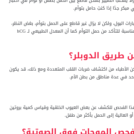
ية إلى 11 أسبوع من الحمل، ولا يمكنكِ التمييز بشكل قاطع بين الحمل بطفل أو توأم في اختبار
مبكر جدًا إذا كنتِ حامل بتوأم.
ات البول، ولكن لا يزال غير قاطع على الحمل بتوأم، بغض النظر،
فإن ارتفاع مستويات هرمون الحمل المبكر ليست طريقة مناسبة للتأكد من حمل التوأم كما أن المعدل الطبيعي لـ hCG
ن طريق الدوبلر؟
ن الأطباء من اكتشاف ضربات القلب المتعددة ومع ذلك، قد يكون
حد في عدة مناطق من بطن الأم.
وتين (AFP)، خلال ، يُستخدم هذا الفحص للكشف عن بعض العيوب الخلقية وقياس كمية بروتين
 أو العالية إلى الحمل بأكثر من طفل.
بفحص الموجات فوق الصوتية؟