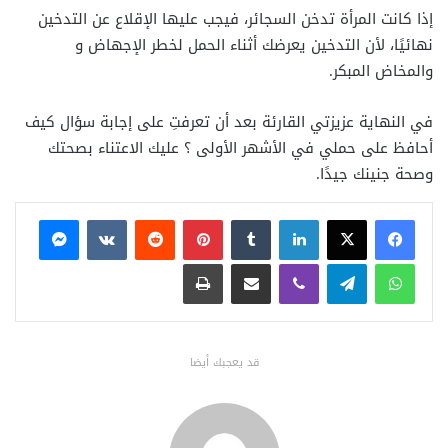
إذا كانت المرأة تدخن السجائر، فيجب عليها الإقلاع عن التدخين
نهائيًا، لأن التدخين يعرضك أثناء الحمل لخطر الإجهاض و
والمخاض المبكر.
في النهاية عزيزتي القارئة بعد أن تعرفتِ على إجابة سؤال كيف
أحافظ على حملي في الأشهر الأولى ؟ عليك الاعتناء بصحتك
وصحة جنينك جيدًا.
فيسبوك
X
لينكدإن
بينتيريست
ماسنجر
واتساب
تيلقرام
ڤايبر
مشاركة عبر البريد
طباعة
قد يعجبك أيضا