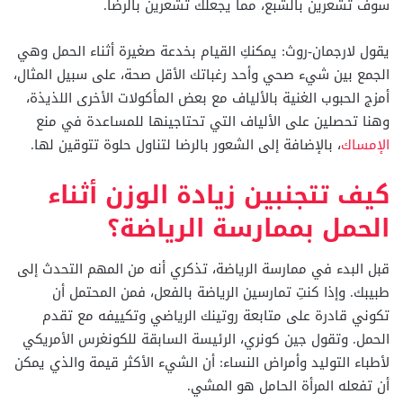
سوف تشعرين بالشبع، مما يجعلك تشعرين بالرضا.
يقول لارجمان-روث: يمكنكِ القيام بخدعة صغيرة أثناء الحمل وهي
الجمع بين شيء صحي وأحد رغباتك الأقل صحة، على سبيل المثال،
أمزج الحبوب الغنية بالألياف مع بعض المأكولات الأخرى اللذيذة،
وهنا تحصلين على الألياف التي تحتاجينها للمساعدة في منع
الإمساك
، بالإضافة إلى الشعور بالرضا لتناول حلوة تتوقين لها.
كيف تتجنبين زيادة الوزن أثناء
الحمل بممارسة الرياضة؟
قبل البدء في ممارسة الرياضة، تذكري أنه من المهم التحدث إلى
طبيبك. وإذا كنتِ تمارسين الرياضة بالفعل، فمن المحتمل أن
تكوني قادرة على متابعة روتينك الرياضي وتكييفه مع تقدم
الحمل. وتقول جين كونري، الرئيسة السابقة للكونغرس الأمريكي
لأطباء التوليد وأمراض النساء: أن الشيء الأكثر قيمة والذي يمكن
أن تفعله المرأة الحامل هو المشي.