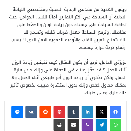
ويقول العديد من مقدمي الرعاية الصحية ومتخصصي اللياقة
البدنية أن السباحة هي أكثر التمارين أمانًا للنساء الحوامل، حيث
تحافظ السباحة على جسدك دون زيادة الوزن والضغط على
مفاصلك، وترفع السباحة معدل ضربات قلبك، وتسمح لك
بالاستمتاع بتمرين القلب والأوعية الدموية الآمن الذي لا يسبب
ارتفاع درجة حرارة جسمك.
عزيزتي الحامل، نرجو أن يكون المقال كيف تتجنبين زيادة الوزن
أثناء الحمل ؟ قد حفّز رغبتك في الحفاظ على وزنك خلال فترة
الحمل، ولكن تذكري أن زيادة الوزن أمر طبيعي أثناء الحمل، ولا
يمكنك محاول خفض وزنك بدون استشارة طبيبك بخصوص تأثير
ذلك عليكِ وعلى جنينك.
فيسبوك
X
لينكدإن
بينتيريست
ماسنجر
واتساب
تيلقرام
ڤايبر
مشاركة عبر البريد
طباعة