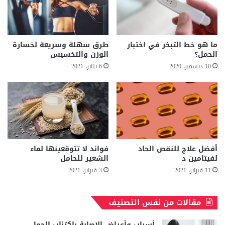
ما هو خط التبخر في اختبار
طرق سهلة وسريعة لخسارة
الحمل؟
الوزن والتخسيس
10 ديسمبر، 2020
6 يناير، 2021
أفضل علاج للنقص الحاد
فوائد لا تتوقعينها لماء
لفيتامين د
الشعير للحامل
11 فبراير، 2021
3 فبراير، 2021
مقالات من نفس التصنيف
أسباب وأعراض الإصابة باكتئاب الحمل