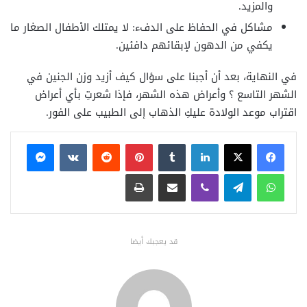
والمزيد.
مشاكل في الحفاظ على الدفء: لا يمتلك الأطفال الصغار ما
يكفي من الدهون لإبقائهم دافئين.
في النهاية، بعد أن أجبنا على سؤال كيف أزيد وزن الجنين في
الشهر التاسع ؟ وأعراض هذه الشهر، فإذا
شعرتِ بأي أعراض
اقتراب موعد الولادة عليكِ الذهاب إلى الطبيب على الفور.
فيسبوك
X
لينكدإن
بينتيريست
ماسنجر
واتساب
تيلقرام
ڤايبر
مشاركة عبر البريد
طباعة
قد يعجبك أيضا