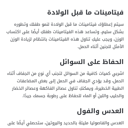
فيتامينات ما قبل الولادة
سيتم إعطاؤك فيتامينات ما قبل الولادة لنمو طفلك وتطوره
بشكل سليم،
و
تساعد هذه الفيتامينات طفلكِ أيضًا على اكتساب
الوزن،
و
يجب عليكِ تناول هذه الفيتامينات بانتظام لزيادة الوزن
الأمثل للجنين أثناء الحمل.
الحفاظ على السوائل
اشربي كميات كافية من السوائل لتجنب أي نوع من الجفاف أثناء
الحمل،
و
قد يؤدي الجفاف في الحمل إلى بعض المضاعفات
الطبية الخطيرة،
و
يمكنكِ تناول عصائر الفاكهة وعصائر الخضار
والحليب واللبن أو الماء للحفاظ على رطوبة جسمك جيدًا.
العدس والفول
العدس والفاصوليا مليئة بالحديد والبروتين،
ستحصلي أيضًا على