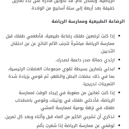
الرياضية. وبشكل عام، قد تكونين قادرة على بدء تمارين
خفيفة بعد أربعة إلى ستة أسابيع من الولادة.
الرضاعة الطبيعية وممارسة الرياضة
إذا كنتِ ترضعين طفلك رضاعة طبيعية، فأطعمي طفلك قبل
ممارسة الرياضة مباشرةً لتجنب الألم الناتج عن عن احتقان
الثديين.
ارتدي حمالة صدر داعمة لصدرك.
ابدئي بتمارين بسيطة تقوي مجموعات العضلات الرئيسية،
بما في ذلك عضلات البطن والظهر، ثم قومي بزيادة شدة
التمرينات تدريجيا.
إذا كنتِ تعانين من صعوبة في إيجاد الوقت لممارسة
الرياضة، فأدخلي طفلك في روتينك، وقومي باصطحاب
طفلك في نزهة يومية لممارسة المشي.
تذكري أن تشربي الكثير من الماء قبل وأثناء وبعد كل تمرين.
توقفي عن ممارسة الرياضة إذا شعرتِ بألم.