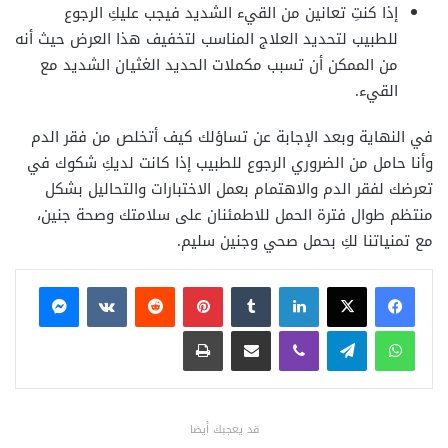
إذا كنتِ تعانين من القيء الشديد فيجب عليكِ الرجوع
للطبيب لتحديد العلاج المناسب لتخفيف هذا العرض حيث أنه
من الممكن أن تسبب مكملات الحديد الغثيان الشديد مع
القيء.
في النهاية وبعد الإجابة عن تساؤلك كيف أتخلص من فقر الدم
وأنا حامل من الضروري الرجوع للطبيب إذا كانت لديكِ شكوك في
تعرضك لفقر الدم والاهتمام بعمل الاختبارات والتحاليل بشكل
منتظم طوال فترة الحمل للاطمئنان على سلامتك وصحة جنين،
مع تمنياتنا لكِ بحمل صحي وجنين سليم.
فيسبوك
X
لينكدإن
بينتيريست
ماسنجر
واتساب
تيلقرام
ڤايبر
مشاركة عبر البريد
طباعة
قد يعجبك أيضا