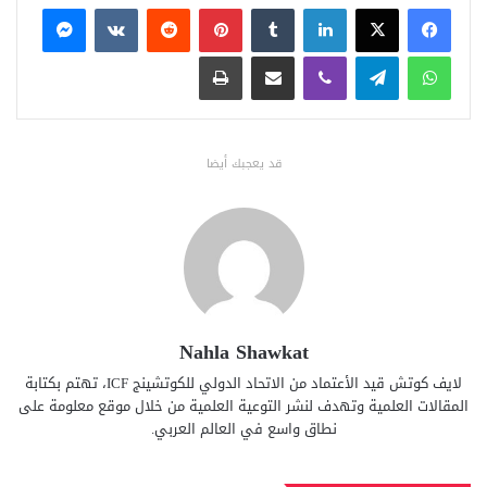
فيسبوك
X
لينكدإن
بينتيريست
ماسنجر
واتساب
تيلقرام
ڤايبر
مشاركة عبر البريد
طباعة
قد يعجبك أيضا
Nahla Shawkat
لايف كوتش قيد الأعتماد من الاتحاد الدولي للكوتشينج ICF، تهتم بكتابة
المقالات العلمية وتهدف لنشر التوعية العلمية من خلال موقع معلومة على
نطاق واسع في العالم العربي.