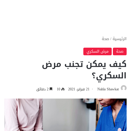
الرئيسية
/
صحة
صحة
مرض السكري
كيف يمكن تجنب مرض
السكري؟
Nahla Shawkat
21 فبراير، 2021
10
2 دقائق