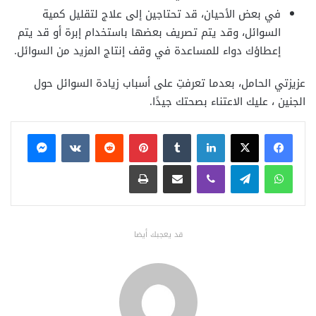
في بعض الأحيان، قد تحتاجين إلى علاج لتقليل كمية
السوائل، وقد يتم تصريف بعضها باستخدام إبرة أو قد يتم
إعطاؤك دواء للمساعدة في وقف إنتاج المزيد من السوائل.
عزيزتي الحامل، بعدما تعرفتِ على أسباب زيادة السوائل حول
الجنين ، عليك الاعتناء بصحتك جيدًا.
فيسبوك
X
لينكدإن
بينتيريست
ماسنجر
واتساب
تيلقرام
ڤايبر
مشاركة عبر البريد
طباعة
قد يعجبك أيضا