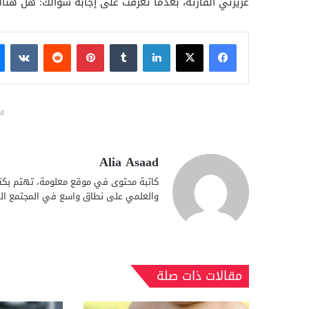
عزيزتي القارئة، بعدما تعرفت على إجابة سؤالك: هل هناك أ
فيسبوك
X
لينكدإن
بينتيريست
قد
Alia Asaad
كاتبة محتوى في موقع معلومة، تهتم بكتا
والعلمي على نطاق واسع في المجتمع الع
مقالات ذات صلة