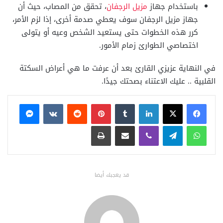
باستخدام جهاز
مزيل الرجفان
، تحقق من المصاب، حيث أن
جهاز مزيل الرجفان سوف يعطي صدمة أخرى، إذا لزم الأمر،
كرر هذه الخطوات حتى يستعيد الشخص وعيه أو يتولى
اختصاصي الطوارئ زمام الأمور.
في النهاية عزيزي القارئ بعد أن عرفت ما هي أعراض السكتة
القلبية .. عليك الاعتناء بصحتك جيدًا.
فيسبوك
X
لينكدإن
بينتيريست
ماسنجر
واتساب
تيلقرام
ڤايبر
مشاركة عبر البريد
طباعة
قد يعجبك أيضا