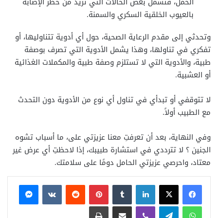
الحمل، فتشمل بعض الحالات التي تزيد من خطر الإصابة
بالعيوب الخلقية السكري والسمنة.
وتحدثي إلى مقدم الرعاية الصحية، حول أي أدوية تتناوليها، أو
تفكري في تناولها، وهذا يشمل الأدوية التي تصرف بوصفة
طبية، والأدوية التي لا تستلزم وصفة طبية والمكملات الغذائية
أو العشبية.
لا تتوقفي أو تبدأي في تناول أي نوع من الأدوية دون التحدث
مع الطبيب أولاً.
وفي النهاية، بعد أن تعرفتِ معنا عزيزتي على، ما أسباب تشوه
الجنين ؟ لا تترددي في استشارة طبيبك، إذا لاحظتِ أي عرض غير
معتاد، واحرصي عزيزتي الحامل دومًا على سلامتك.
فيسبوك
X
لينكدإن
بينتيريست
ماسنجر
واتساب
تيلقرام
ڤايبر
مشاركة عبر البريد
طباعة