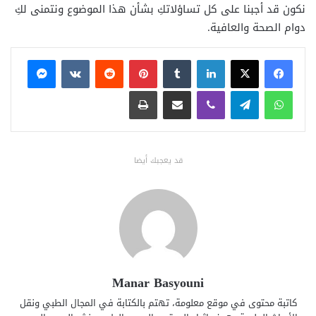
نكون قد أجبنا على كل تساؤلاتكِ بشأن هذا الموضوع ونتمنى لكِ
دوام الصحة والعافية.
فيسبوك
X
لينكدإن
بينتيريست
ماسنجر
واتساب
تيلقرام
ڤايبر
مشاركة عبر البريد
طباعة
قد يعجبك أيضا
Manar Basyouni
كاتبة محتوى في موقع معلومة، تهتم بالكتابة في المجال الطبي ونقل