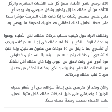
28)، يوصي بعض الأطباء بتتبع كل تلك اللكمات الصغيرة، والركل
للتأكد من أن طفلك ما زال يتطور بشكل طبيعي، ولا يوجد أي
دليل علمي حقيقي لإثبات ما إذا كانت هذه الطريقة مؤشرا جيدا
على صحة الطفل، لذلك تحققي مع طبيبك لمعرفة ما يوصي به.
وتختلف الآراء حول كيفية حساب حركات طفلك، لكن الأطباء يوصوا
بملاحظة الوقت الذي يستغرقه طفلك في إجراء 10 حركات، ويجب
أن تشعري بما لا يقل عن 10 حركات في غضون ساعتين، وإذا كنتِ
لا تشعري أن طفلك يتحرك 10 مرات بنهاية الساعتين، فحاولي
مرة أخرى في وقت لاحق من اليوم، وإذا كان طفلك أقل نشاطًا
من المعتاد، فاتصلي بطبيبك، والذي يمكنه التحقق من معدل
ضربات قلب طفلك وحركاته.
والآن وبعد أن تعرفتي على إجابة سؤالك، في أي شهر يتحرك
الجنين ؟ وتعرفتي على دليل تحركات طفلك خلال فترة الحمل،
عليك الاعتناء بصحتك وصحة جنينك جيدًا.
فيسبوك
X
لينكدإن
بينتيريست
ماسنجر