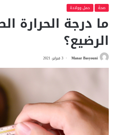
صحة
حمل وولادة
ما درجة الحرارة ال
الرضيع؟
Manar Basyouni
3 فبراير، 2021