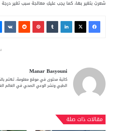
شعرتِ بتغير بها، كما يجب عليكِ معالجة سبب تغير درجة ح
فيسبوك
X
لينكدإن
بينتيريست
قد
Manar Basyouni
كاتبة محتوى في موقع معلومة، تهتم بالكت
الطبي ونشر الوعي الصحي في العالم الع
مقالات ذات صلة