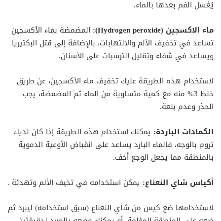
يُغسل الفم بعدها بالماء.
ماء الاكسجين (Hydrogen peroxide):
المضمضة بماء الأكسجين
تساعد في تخفيف الألم والالتهابات، بالإضافة إلى قتل البكتيريا
ويساعد في شفاء وتقليل الترسبات على الأسنان.
لاستخدام هذه الطريقة عليك تخفيف ماء الأكسجين، عن طريق
خلط 3% منه مع كمية متساوية من الماء ثم المضمضة، يجب
الحذر وعدم بلعة.
الكمادات الباردة:
يمكنك استخدام هذه الطريقة إذا كان لديك
تروم بالوجه، فالماء البارد يساعد على انقباض الأوعية الدموية
بالمنطقة مما يجعل الوجع أخف.
أكياس شاي النعناع:
يمكن استخدامه في تخيف الألم وتهدئة .
لاستخدامها ضع كيس من شاي النعناع (سبق استخدامه) ليبرد ثم
ضعه على المنطقة المؤلمة، أو يمكنك وضعه بالمبرد لدقيقتين