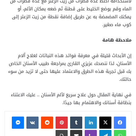
لاستخدامه اخلط عدة قطرات من زيت الزعتر مع عدة قطرات من
الماء وقم بوضع الخليط على قطنة ثم ضعه بمكان الألم، أو
يمكنك المضمضة به عن طريق إضافة نقطة من زيت الزعتر إلى
كوب ماء صغير.
ملاحظة هامة
إن الأبحاث قليلة في معرفة فوائد هذه النباتات لعلاج آلام
الأسنان، لذا ننصحك عزيزي القارئ بمراجعة طبيب الأسنان الخاص
بك قبل تجربة هذه الطرق والاعتماد عليها حتى لا تزيد من سوء
حالتك.
في نهاية المقال حول علاج سريع لألم الأسنان .. عليك الاعتناء
بنظافة أسنانك والاهتمام بها جيدًا.
فيسبوك
X
لينكدإن
بينتيريست
ماسنجر
واتساب
تيلقرام
ڤايبر
مشاركة عبر البريد
طباعة