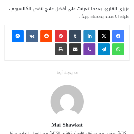
عزيزي القارئ، بعدما تعرفت على أفضل علاج لنقص الكالسيوم ،
عليك الاعتناء بصحتك جيدًا.
فيسبوك
X
لينكدإن
بينتيريست
ماسنجر
واتساب
تيلقرام
ڤايبر
مشاركة عبر البريد
طباعة
قد يعجبك أيضا
Mai Shawkat
كاتبة محتوى في موقع معلومة، تهتم بالكتابة في المجال الطبي ونقل